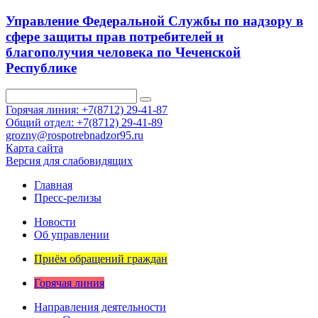
Управление Федеральной Службы по надзору в
сфере защиты прав потребителей и
благополучия человека по Чеченской
Республике
Горячая линия: +7(8712) 29-41-87
Общий отдел: +7(8712) 29-41-89
grozny@rospotrebnadzor95.ru
Карта сайта
Версия для слабовидящих
Главная
Пресс-релизы
Новости
Об управлении
Приём обращений граждан
Горячая линия
Направления деятельности