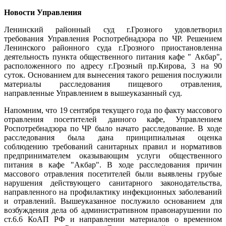
Новости Управления
Ленинский районный суд г.Грозного удовлетворил
требования Управления Роспотребнадзора по ЧР. Решением
Ленинского районного суда г.Грозного приостановленна
деятельность пункта общественного питания кафе " Акбар",
расположенного по адресу г.Грозный пр.Кирова, 3 на 90
суток. Основанием для вынесения такого решения послужили
материалы расследования пищевого отравления,
направленные Управлением в вышеуказанный суд.
Напомним, что 19 сентября текущего года по факту массового
отравления посетителей данного кафе, Управлением
Роспотребнадзора по ЧР было начато расследование. В ходе
расследования была дана принципиальная оценка
соблюдению требований санитарных правил и нормативов
предпринимателем оказывающим услуги общественного
питания в кафе "Акбар". В ходе расследования причин
массового отравления посетителей были выявлены грубые
нарушения действующего санитарного законодательства,
направленного на профилактику инфекционных заболеваний
и отравлений. Вышеуказанное послужило основанием для
возбуждения дела об административном правонарушении по
ст.6.6 КоАП РФ и направлении материалов о временном