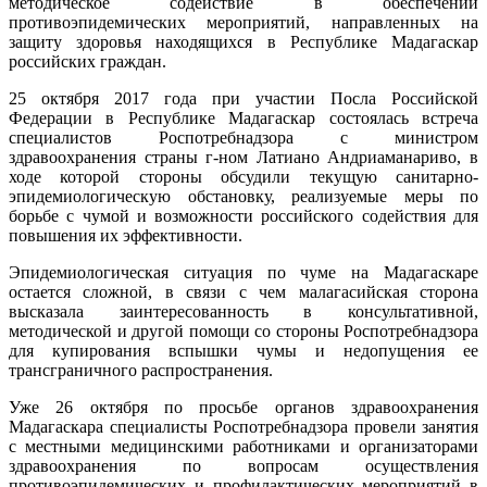
методическое содействие в обеспечении
противоэпидемических мероприятий, направленных на
защиту здоровья находящихся в Республике Мадагаскар
российских граждан.
25 октября 2017 года при участии Посла Российской
Федерации в Республике Мадагаскар состоялась встреча
специалистов Роспотребнадзора с министром
здравоохранения страны г-ном Латиано Андриаманариво, в
ходе которой стороны обсудили текущую санитарно-
эпидемиологическую обстановку, реализуемые меры по
борьбе с чумой и возможности российского содействия для
повышения их эффективности.
Эпидемиологическая ситуация по чуме на Мадагаскаре
остается сложной, в связи с чем малагасийская сторона
высказала заинтересованность в консультативной,
методической и другой помощи со стороны Роспотребнадзора
для купирования вспышки чумы и недопущения ее
трансграничного распространения.
Уже 26 октября по просьбе органов здравоохранения
Мадагаскара специалисты Роспотребнадзора провели занятия
с местными медицинскими работниками и организаторами
здравоохранения по вопросам осуществления
противоэпидемических и профилактических мероприятий в