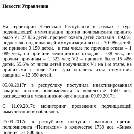
Новости Управления
На территории Чеченской Республики в рамках I тура
подчищающей иммунизации против полиомиелита привито
было V1-27 836 детей, процент охвата детей составил - 89,8%,
подлежало подчищающей иммунизации всего – 30 986 детей,
не привили 3 150 детей, в том числе по причине отказа – 1
089 чел., по причине медицинских отводов - 738 чел., по
прочим причинам – 1 323 чел; V2 – привито было 15 486
детей, 55.6% от числа детей получивших V1 на 1-м этапе, не
привитыми в ходе 2-го тура остались из-за отсутствия
вакцины – 12 350 детей.
05.09.2017г. в республику поступила инактивированная
вакцина против полиомиелита в количестве 1660 доз,
распределена в медицинские организации 09.09.2017г.
С 11.09.2017г. мониторинг проведения подчищающей
иммунизации возобновлен.
25.09.2017г. в республику поступила вакцина против
полиомиелита «Пентаксим» в количестве 1730 доз; «Бивак
полио» - 31 800 доз.