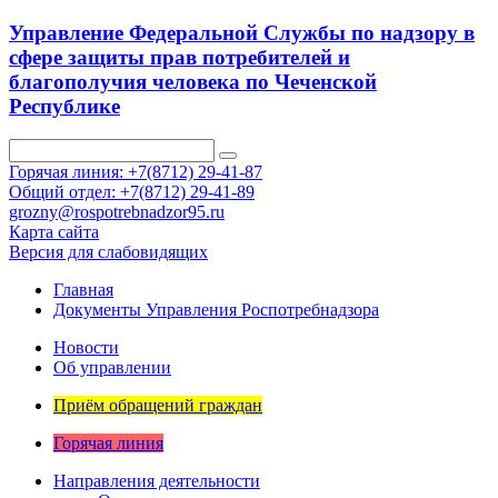
Управление Федеральной Службы по надзору в
сфере защиты прав потребителей и
благополучия человека по Чеченской
Республике
Горячая линия: +7(8712) 29-41-87
Общий отдел: +7(8712) 29-41-89
grozny@rospotrebnadzor95.ru
Карта сайта
Версия для слабовидящих
Главная
Документы Управления Роспотребнадзора
Новости
Об управлении
Приём обращений граждан
Горячая линия
Направления деятельности