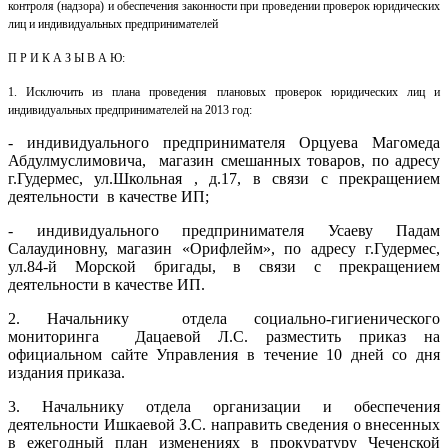
контроля (надзора) и обеспечения законности при проведении проверок юридических
лиц и индивидуальных предпринимателей
П Р И К А З Ы В А Ю:
1. Исключить из плана проведения плановых проверок юридических лиц и
индивидуальных предпринимателей на 2013 год:
- индивидуального предпринимателя Орцуева Магомеда
Абдулмуслимовича, магазин смешанных товаров, по адресу
г.Гудермес, ул.Школьная , д.17, в связи с прекращением
деятельности в качестве ИП;
- индивидуального предпринимателя Усаеву Падам
Салаудиновну, магазин «Орифлейм», по адресу г.Гудермес,
ул.84-й Морской бригады, в связи с прекращением
деятельности в качестве ИП.
2. Начальнику отдела социально-гигиенического
мониторинга Дацаевой Л.С. разместить приказ на
официальном сайте Управления в течение 10 дней со дня
издания приказа.
3. Начальнику отдела организации и обеспечения
деятельности Ишкаевой З.С. направить сведения о внесенных
в ежегодный план изменениях в прокуратуру Чеченской