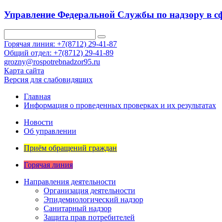
Управление Федеральной Службы по надзору в сф
Горячая линия: +7(8712) 29-41-87
Общий отдел: +7(8712) 29-41-89
grozny@rospotrebnadzor95.ru
Карта сайта
Версия для слабовидящих
Главная
Информация о проведенных проверках и их результатах
Новости
Об управлении
Приём обращений граждан
Горячая линия
Направления деятельности
Организация деятельности
Эпидемиологический надзор
Санитарный надзор
Защита прав потребителей