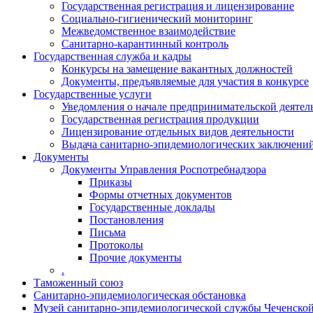
Государственная регистрация и лицензирование
Социально-гигиенический мониторинг
Межведомственное взаимодействие
Санитарно-карантинный контроль
Государственная служба и кадры
Конкурсы на замещение вакантных должностей
Документы, предъявляемые для участия в конкурсе
Государственные услуги
Уведомления о начале предпринимательской деятел
Государственная регистрация продукции
Лицензирование отдельных видов деятельности
Выдача санитарно-эпидемиологических заключени
Документы
Документы Управления Роспотребнадзора
Приказы
Формы отчетных документов
Государственные доклады
Постановления
Письма
Протоколы
Прочие документы
.
Таможенный союз
Санитарно-эпидемиологическая обстановка
Музей санитарно-эпидемиологической службы Чеченско