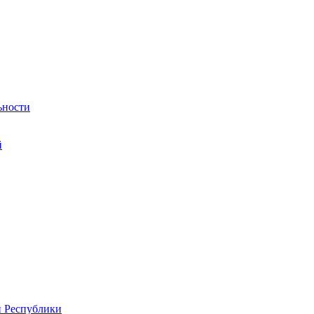
ьности
й
й Республики