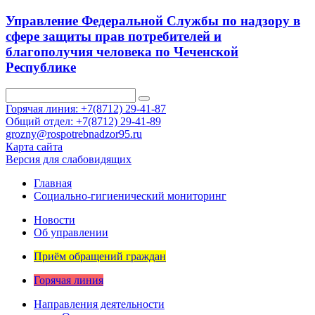
Управление Федеральной Службы по надзору в
сфере защиты прав потребителей и
благополучия человека по Чеченской
Республике
Горячая линия: +7(8712) 29-41-87
Общий отдел: +7(8712) 29-41-89
grozny@rospotrebnadzor95.ru
Карта сайта
Версия для слабовидящих
Главная
Социально-гигиенический мониторинг
Новости
Об управлении
Приём обращений граждан
Горячая линия
Направления деятельности