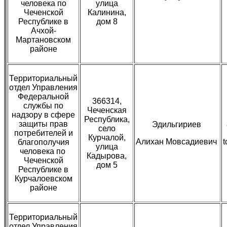
человека по
улица
Чеченской
Калинина,
Республике в
дом 8
Ачхой-
Мартановском
районе
Территориальный
отдел Управления
Федеральной
366314,
службы по
Чеченская
надзору в сфере
Республика,
защиты прав
Эдильгириев
село
потребителей и
Курчалой,
Алихан Мовсадиевич
t
благополучия
улица
человека по
Кадырова,
Чеченской
дом 5
Республике в
Курчалоевском
районе
Территориальный
отдел Управления