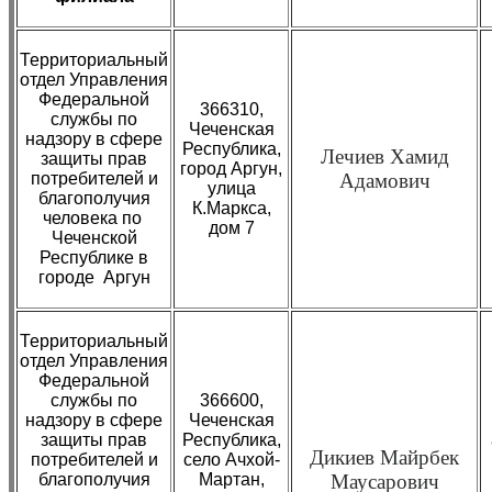
Территориальный
отдел Управления
Федеральной
366310,
службы по
Чеченская
надзору в сфере
Республика,
Лечиев Хамид
защиты прав
город Аргун,
потребителей и
Адамович
улица
благополучия
К.Маркса,
человека по
дом 7
Чеченской
Республике в
городе Аргун
Территориальный
отдел Управления
Федеральной
службы по
366600,
надзору в сфере
Чеченская
защиты прав
Республика,
Дикиев Майрбек
потребителей и
село Ачхой-
благополучия
Мартан,
Маусарович