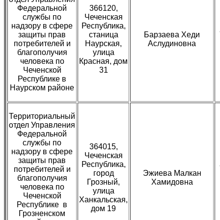
Федеральной
366120,
службы по
Чеченская
надзору в сфере
Республика,
защиты прав
станица
Барзаева Хеди
потребителей и
Наурская,
Аслудиновна
благополучия
улица
человека по
Красная, дом
Чеченской
31
Республике в
Наурском районе
Территориальный
отдел Управления
Федеральной
службы по
364015,
надзору в сфере
Чеченская
защиты прав
Республика,
потребителей и
город
Эжиева Малкан
благополучия
Грозный,
Хамидовна
человека по
улица
Чеченской
Ханкальская,
Республике в
дом 19
Грозненском