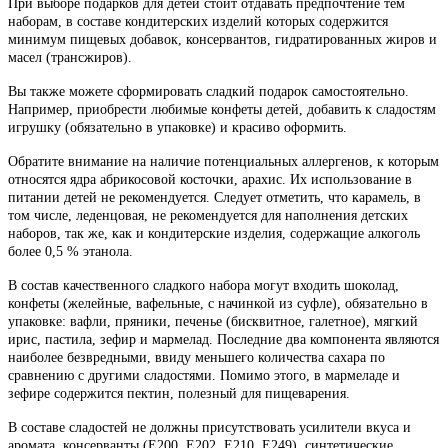
При выборе подарков для детей стоит отдавать предпочтение тем
наборам, в составе кондитерских изделий которых содержится
минимум пищевых добавок, консервантов, гидратированных жиров и
масел (трансжиров).
Вы также можете сформировать сладкий подарок самостоятельно.
Например, приобрести любимые конфеты детей, добавить к сладостям
игрушку (обязательно в упаковке) и красиво оформить.
Обратите внимание на наличие потенциальных аллергенов, к которым
относятся ядра абрикосовой косточки, арахис. Их использование в
питании детей не рекомендуется. Следует отметить, что карамель, в
том числе, леденцовая, не рекомендуется для наполнения детских
наборов, так же, как и кондитерские изделия, содержащие алкоголь
более 0,5 % этанола.
В состав качественного сладкого набора могут входить шоколад,
конфеты (желейные, вафельные, с начинкой из суфле), обязательно в
упаковке: вафли, пряники, печенье (бисквитное, галетное), мягкий
ирис, пастила, зефир и мармелад. Последние два компонента являются
наиболее безвредными, ввиду меньшего количества сахара по
сравнению с другими сладостями. Помимо этого, в мармеладе и
зефире содержится пектин, полезный для пищеварения.
В составе сладостей не должны присутствовать усилители вкуса и
аромата, консерванты (Е200, Е202, Е210, Е249), синтетические