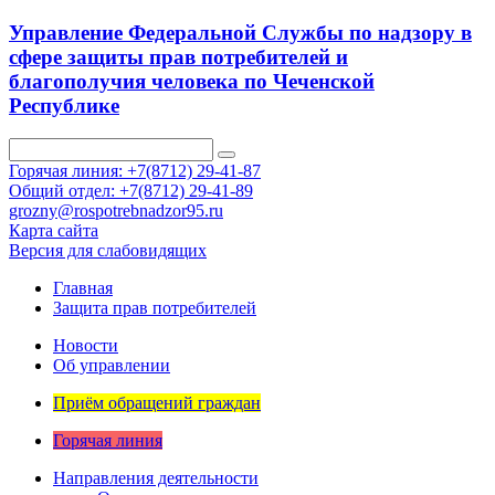
Управление Федеральной Службы по надзору в
сфере защиты прав потребителей и
благополучия человека по Чеченской
Республике
Горячая линия: +7(8712) 29-41-87
Общий отдел: +7(8712) 29-41-89
grozny@rospotrebnadzor95.ru
Карта сайта
Версия для слабовидящих
Главная
Защита прав потребителей
Новости
Об управлении
Приём обращений граждан
Горячая линия
Направления деятельности