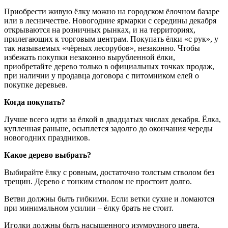
Приобрести живую ёлку можно на городском ёлочном базаре
или в лесничестве. Новогодние ярмарки с середины декабря
открываются на розничных рынках, и на территориях,
прилегающих к торговым центрам. Покупать ёлки «с рук», у
так называемых «чёрных лесорубов», незаконно. Чтобы
избежать покупки незаконно вырубленной ёлки,
приобретайте дерево только в официальных точках продаж,
при наличии у продавца договора с питомником елей о
покупке деревьев.
Когда покупать?
Лучше всего идти за ёлкой в двадцатых числах декабря. Ёлка,
купленная раньше, осыплется задолго до окончания череды
новогодних праздников.
Какое дерево выбрать?
Выбирайте ёлку с ровным, достаточно толстым стволом без
трещин. Дерево с тонким стволом не простоит долго.
Ветви должны быть гибкими. Если ветки сухие и ломаются
при минимальном усилии – ёлку брать не стоит.
Иголки должны быть насыщенного изумрудного цвета,