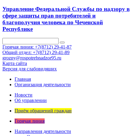
Управление Федеральной Службы по надзору в
сфере защиты прав потребителей и
благополучия человека по Чеченской
Республике
Горячая линия: +7(8712) 29-41-87
Общий отдел: +7(8712) 29-41-89
grozny@rospotrebnadzor95.ru
Карта сайта
Версия для слабовидящих
Главная
Организация деятельности
Новости
Об управлении
Приём обращений граждан
Горячая линия
Направления деятельности