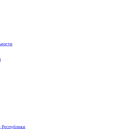
ьности
й
й Республики