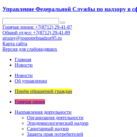
Управление Федеральной Службы по надзору в сф
Горячая линия: +7(8712) 29-41-87
Общий отдел: +7(8712) 29-41-89
grozny@rospotrebnadzor95.ru
Карта сайта
Версия для слабовидящих
Главная
Новости
Новости
Об управлении
Приём обращений граждан
Горячая линия
Направления деятельности
Организация деятельности
Эпидемиологический надзор
Санитарный надзор
Защита прав потребителей