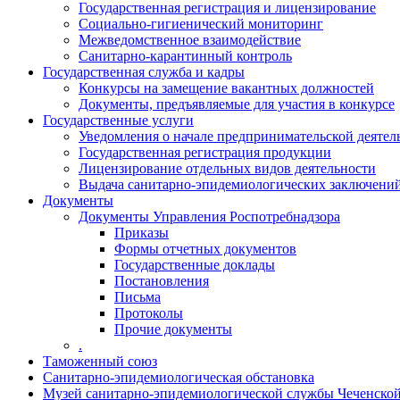
Государственная регистрация и лицензирование
Социально-гигиенический мониторинг
Межведомственное взаимодействие
Санитарно-карантинный контроль
Государственная служба и кадры
Конкурсы на замещение вакантных должностей
Документы, предъявляемые для участия в конкурсе
Государственные услуги
Уведомления о начале предпринимательской деятел
Государственная регистрация продукции
Лицензирование отдельных видов деятельности
Выдача санитарно-эпидемиологических заключени
Документы
Документы Управления Роспотребнадзора
Приказы
Формы отчетных документов
Государственные доклады
Постановления
Письма
Протоколы
Прочие документы
.
Таможенный союз
Санитарно-эпидемиологическая обстановка
Музей санитарно-эпидемиологической службы Чеченско