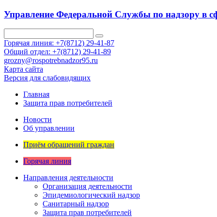
Управление Федеральной Службы по надзору в сф
Горячая линия: +7(8712) 29-41-87
Общий отдел: +7(8712) 29-41-89
grozny@rospotrebnadzor95.ru
Карта сайта
Версия для слабовидящих
Главная
Защита прав потребителей
Новости
Об управлении
Приём обращений граждан
Горячая линия
Направления деятельности
Организация деятельности
Эпидемиологический надзор
Санитарный надзор
Защита прав потребителей