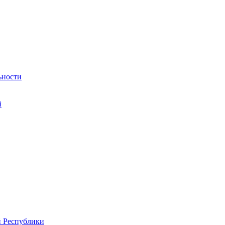
ьности
й
й Республики