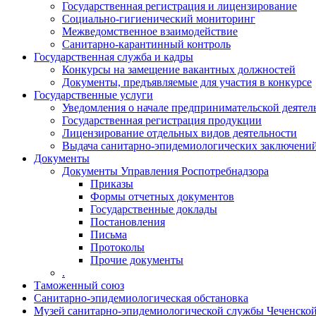
Государственная регистрация и лицензирование
Социально-гигиенический мониторинг
Межведомственное взаимодействие
Санитарно-карантинный контроль
Государственная служба и кадры
Конкурсы на замещение вакантных должностей
Документы, предъявляемые для участия в конкурсе
Государственные услуги
Уведомления о начале предпринимательской деятел
Государственная регистрация продукции
Лицензирование отдельных видов деятельности
Выдача санитарно-эпидемиологических заключени
Документы
Документы Управления Роспотребнадзора
Приказы
Формы отчетных документов
Государственные доклады
Постановления
Письма
Протоколы
Прочие документы
.
Таможенный союз
Санитарно-эпидемиологическая обстановка
Музей санитарно-эпидемиологической службы Чеченско