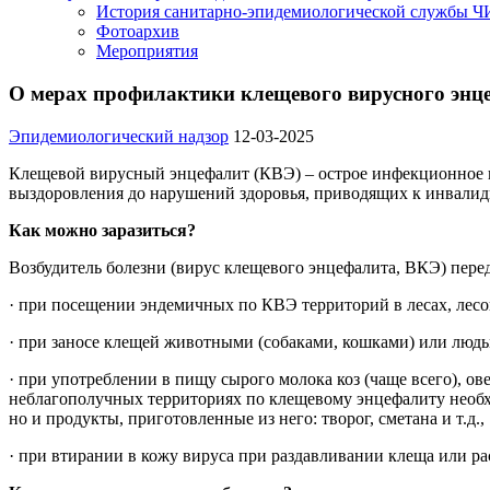
История санитарно-эпидемиологической службы 
Фотоархив
Мероприятия
О мерах профилактики клещевого вирусного энц
Эпидемиологический надзор
12-03-2025
Клещевой вирусный энцефалит (КВЭ) – острое инфекционное в
выздоровления до нарушений здоровья, приводящих к инвалид
Как можно заразиться?
Возбудитель болезни (вирус клещевого энцефалита, ВКЭ) пере
· при посещении эндемичных по КВЭ территорий в лесах, лесо
· при заносе клещей животными (собаками, кошками) или людьми
· при употреблении в пищу сырого молока коз (чаще всего), ов
неблагополучных территориях по клещевому энцефалиту необход
но и продукты, приготовленные из него: творог, сметана и т.д.,
· при втирании в кожу вируса при раздавливании клеща или ра