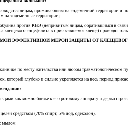
энцефалита включают:
оводятся лицам, проживающим на эндемичной территории и по в
им на эндемичные территории;
лобулина против КВЭ (непривитым лицам, обратившимся в связ
а клещевого энцефалита в присосавшемся клеще) проводят толь
АМОЙ ЭФФЕКТИВНОЙ МЕРОЙ ЗАЩИТЫ ОТ КЛЕЩЕВОГ
иклинике по месту жительства или любом травматологическом пу
ок, который глубоко и сильно укрепляется на весь период приса
мендации:
льцами как можно ближе к его ротовому аппарату и держа стро
елей средством (70% спирт, 5% йод, одеколон),
с мылом,