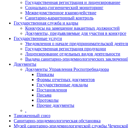
Государственная регистрация и лицензирование
Социально-гигиенический мониторинг
Межведомственное взаимодействие
Санитарно-карантинный контроль
Государственная служба и кадры
Конкурсы на замещение вакантных должностей
Документы, предъявляемые для участия в конкурсе
Государственные услуги
Уведомления о начале предпринимательской деятел
Государственная регистрация продукции
Лицензирование отдельных видов деятельности
Выдача санитарно-эпидемиологических заключени
Документы
Документы Управления Роспотребнадзора
Приказы
Формы отчетных документов
Государственные доклады
Постановления
Письма
Протоколы
Прочие документы
.
Таможенный союз
Санитарно-эпидемиологическая обстановка
Музей санитарно-эпидемиологической службы Чеченско