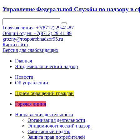
Управление Федеральной Службы по надзору в сф
Горячая линия: +7(8712) 29-41-87
Общий отдел: +7(8712) 29-41-89
grozny@rospotrebnadzor95.ru
Карта сайта
Версия для слабовидящих
Главная
Эпидемиологический надзор
Новости
Об управлении
Приём обращений граждан
Горячая линия
Направления деятельности
Организация деятельности
Эпидемиологический надзор
Санитарный надзор
Защита прав потребителей