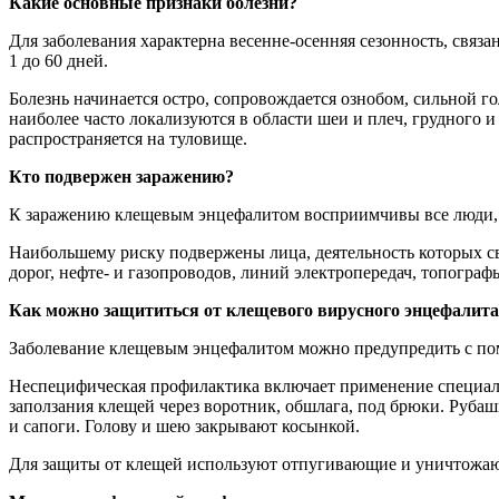
Какие основные признаки болезни?
Для заболевания характерна весенне-осенняя сезонность, связ
1 до 60 дней.
Болезнь начинается остро, сопровождается ознобом, сильной г
наиболее часто локализуются в области шеи и плеч, грудного 
распространяется на туловище.
Кто подвержен заражению?
К заражению клещевым энцефалитом восприимчивы все люди, н
Наибольшему риску подвержены лица, деятельность которых св
дорог, нефте- и газопроводов, линий электропередач, топограф
Как можно защититься от клещевого вирусного энцефалита
Заболевание клещевым энцефалитом можно предупредить с п
Неспецифическая профилактика включает применение специаль
заползания клещей через воротник, обшлага, под брюки. Рубаш
и сапоги. Голову и шею закрывают косынкой.
Для защиты от клещей используют отпугивающие и уничтожаю