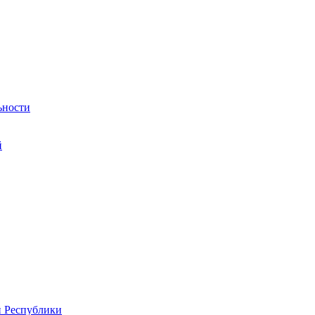
ьности
й
й Республики