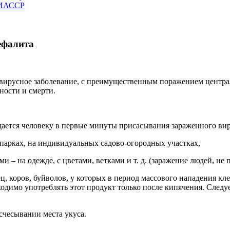
ЧИАССР
ефалита
ирусное заболевание, с преимущественным поражением централ
ности и смерти.
дается человеку в первые минуты присасывания зараженного ви
парках, на индивидуальных садово-огородных участках,
 – на одежде, с цветами, ветками и т. д. (заражение людей, не
ец, коров, буйволов, у которых в период массового нападения к
имо употреблять этот продукт только после кипячения. Следует
счесывании места укуса.