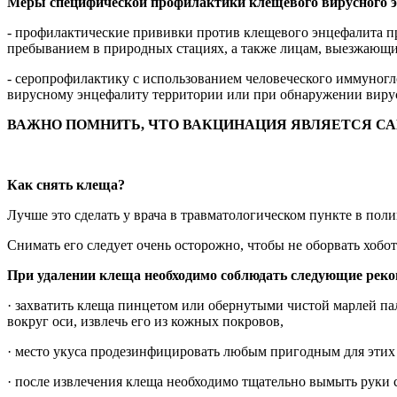
Меры специфической профилактики клещевого вирусного 
- профилактические прививки против клещевого энцефалита пр
пребыванием в природных стациях, а также лицам, выезжающ
- серопрофилактику с использованием человеческого иммуног
вирусному энцефалиту территории или при обнаружении вирус
ВАЖНО ПОМНИТЬ, ЧТО ВАКЦИНАЦИЯ ЯВЛЯЕТСЯ С
Как снять клеща?
Лучше это сделать у врача в травматологическом пункте в пол
Снимать его следует очень осторожно, чтобы не оборвать хобот
При удалении клеща необходимо соблюдать следующие реко
· захватить клеща пинцетом или обернутыми чистой марлей па
вокруг оси, извлечь его из кожных покровов,
· место укуса продезинфицировать любым пригодным для этих ц
· после извлечения клеща необходимо тщательно вымыть руки 