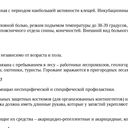
анная с периодом наибольшей активности клещей. Инкубационный
оловной болью, резким подъемом температуры до 38-39 градусов
и поясничного отдела спины, конечностей. Внешний вид больног
езависимо от возраста и пола.
язана с пребыванием в лесу – работники леспромхозов, геолог
ы, охотники, туристы. Горожане заражаются в пригородных лесах
?
омощью неспецифической и специфической профилактики.
ных защитных костюмов (для организованных контингентов) ил
ка должна иметь длинные рукава, которые у запястий укрепляют
щие их средства – акарицидно-репеллентные и акарицидные, к