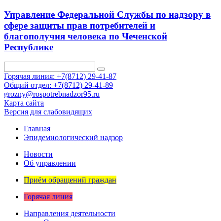
Управление Федеральной Службы по надзору в
сфере защиты прав потребителей и
благополучия человека по Чеченской
Республике
Горячая линия: +7(8712) 29-41-87
Общий отдел: +7(8712) 29-41-89
grozny@rospotrebnadzor95.ru
Карта сайта
Версия для слабовидящих
Главная
Эпидемиологический надзор
Новости
Об управлении
Приём обращений граждан
Горячая линия
Направления деятельности