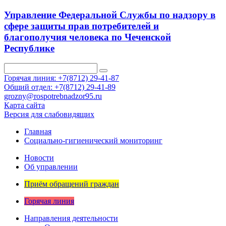
Управление Федеральной Службы по надзору в
сфере защиты прав потребителей и
благополучия человека по Чеченской
Республике
Горячая линия: +7(8712) 29-41-87
Общий отдел: +7(8712) 29-41-89
grozny@rospotrebnadzor95.ru
Карта сайта
Версия для слабовидящих
Главная
Социально-гигиенический мониторинг
Новости
Об управлении
Приём обращений граждан
Горячая линия
Направления деятельности