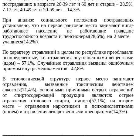
пострадавших в возрасте 26-39 лет и 60 лет и старше – 28,5%,
7-17лет, 40-49лет и 50-59 лет – 14,3%.
При анализе социального положения пострадавших
установлено, что на первое ранговое место занимают нигде
работающее население, не работающие граждане
трудоспособного возраста и пенсионеры(28,6%), на 2 месте –
учащиеся(14,2%).
По характеру отравлений в целом по республике преобладали
неопределенные, т.е. отравления неуточненными веществами
(ядом) – 57,1%. Случайные отравления вызваны ошибочным
приемом внутрь медикаментов– 42,8%.
В этиологической структуре первое место занимают
отравления, вызванные токсическим действием
алкоголя(71,4%), основными причинами острых отравлений
от спиртосодержащей продукции являются: острые
отравления этилового спирта, этанола(57,1%), на втором
месте – отравления наркотиками и психодислептиками
(опием) и отравления лекарственными препаратами(14,3%).