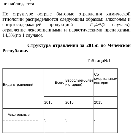
не наблюдается.
По структуре острые бытовые отравления химической
этиологии распределяются следующим образом: алкоголем и
спиртосодержащей продукцией – 71,4%(5 случаев);
отравление лекарственными и наркотическими препаратами
14,3%(по 1 случаю).
Структура отравлений за 2015г. по Чеченской
Республике.
Таблица№1
Со
смертельным
Взрослые(60лет
Всего
исходом
Виды отравлений
и старше)
2015
2015
2015
Алкогольные
5
5
-