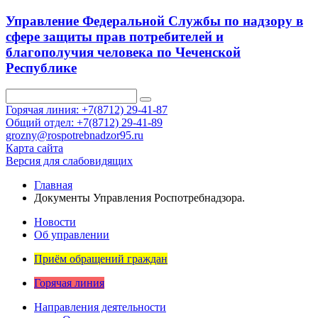
Управление Федеральной Службы по надзору в
сфере защиты прав потребителей и
благополучия человека по Чеченской
Республике
Горячая линия: +7(8712) 29-41-87
Общий отдел: +7(8712) 29-41-89
grozny@rospotrebnadzor95.ru
Карта сайта
Версия для слабовидящих
Главная
Документы Управления Роспотребнадзора.
Новости
Об управлении
Приём обращений граждан
Горячая линия
Направления деятельности