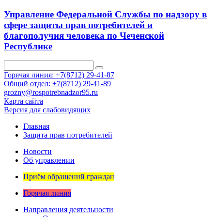
Управление Федеральной Службы по надзору в
сфере защиты прав потребителей и
благополучия человека по Чеченской
Республике
Горячая линия: +7(8712) 29-41-87
Общий отдел: +7(8712) 29-41-89
grozny@rospotrebnadzor95.ru
Карта сайта
Версия для слабовидящих
Главная
Защита прав потребителей
Новости
Об управлении
Приём обращений граждан
Горячая линия
Направления деятельности