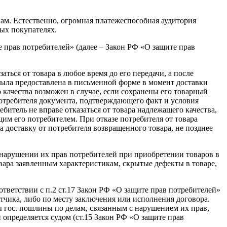
ам. Естественно, огромная платежеспособная аудитория
вых покупателях.
 прав потребителей» (далее – Закон РФ «О защите прав
ться от товара в любое время до его передачи, а после
е была предоставлена в письменной форме в момент доставки
о качества возможен в случае, если сохранены его товарный
потребителя документа, подтверждающего факт и условия
битель не вправе отказаться от товара надлежащего качества,
м его потребителем. При отказе потребителя от товара
 доставку от потребителя возвращенного товара, не позднее
 нарушении их прав потребителей при приобретении товаров в
ара заявленным характеристикам, скрытые дефекты в товаре,
ответствии с п.2 ст.17 Закон РФ «О защите прав потребителей»
етчика, либо по месту заключения или исполнения договора.
ы гос. пошлины по делам, связанным с нарушением их прав,
 определяется судом (ст.15 Закон РФ «О защите прав