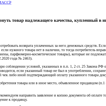
ЧИАССР
рнуть товар надлежащего качества, купленный в и
отребовать возврата уплаченных за него денежных средств. Если
 если нужного товара нет в наличии, то тогда потребитель впра
ены, парфюмерно-косметические товары), которые не подлежат 
.2020 года № 2463).
 соблюдении условий, указанных в п.п. 1, 2 ст. 25 Закона РФ о
водится, если указанный товар не был в употреблении, сохране
й чек либо иной подтверждающий оплату указанного товара док
обретения товара или в иное место, объявленное продавцом (п.1
рекомендуем направить заявление и копию документа об оплате 
ение к продавцу.