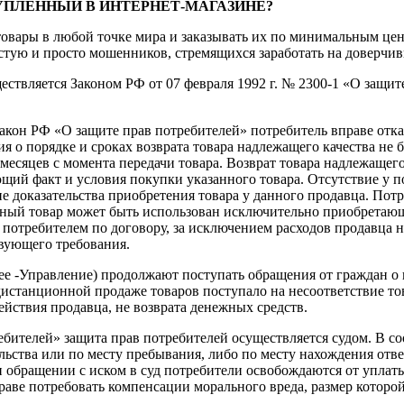
УПЛЕННЫЙ В ИНТЕРНЕТ-МАГАЗИНЕ?
товары в любой точке мира и заказывать их по минимальным цен
астую и просто мошенников, стремящихся заработать на доверчи
твляется Законом РФ от 07 февраля 1992 г. № 2300-1 «О защите
акон РФ «О защите прав потребителей» потребитель вправе отказа
ция о порядке и сроках возврата товара надлежащего качества н
х месяцев с момента передачи товара. Возврат товара надлежащег
ющий факт и условия покупки указанного товара. Отсутствие у 
е доказательства приобретения товара у данного продавца. Потре
ный товар может быть использован исключительно приобретающи
отребителем по договору, за исключением расходов продавца на
твующего требования.
ее -Управление) продолжают поступать обращения от граждан о
станционной продаже товаров поступало на несоответствие тов
ствия продавца, не возврата денежных средств.
ебителей» защита прав потребителей осуществляется судом. В со
ельства или по месту пребывания, либо по месту нахождения отв
и обращении с иском в суд потребители освобождаются от уплат
раве потребовать компенсации морального вреда, размер которой