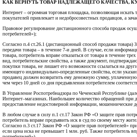
КАК ВЕРНУТЬ ТОВАР НАДЛЕЖАЩЕГО КАЧЕСТВА, К
Интернет – огромная торговая площадка, позволяющая искать 
покупателей привлекает и недобросовестных продавцов, а зач
Правовое регулирование дистанционного способа продаж осущес
потребителей»);
Согласно п.4 ст.26.1 (дистанционный способ продажи товара) З
передачи товара – в течение 7-и дней. В случае, если информа
товара, потребитель вправе отказаться от товара в течение тре
вид, потребительские свойства, а также документ, подтвержда
покупки товара, не лишает его возможности ссылаться на други
имеющего индивидуально-определенные свойства, если указан
продавец должен возвратить ему денежную сумму, уплаченную п
чем через 10 дней со дня предъявления потребителем соответс
В Управление Роспотребнадзора по Чеченской Республике (дал
Интернет–магазинах. Наибольшее количество обращений при ди
предоставление недостоверной информации, мошеннические дей
В любом случае в силу п.1 ст.17 Закон РФ «О защите прав потр
потребитель вправе предъявить иск в суд по своему месту жит
Согласно п.3 ст.17 Закон РФ «О защите прав потребителей» пр
если цена иска не превышает 1 млн. руб. Также потребитель вп
потребителей»).