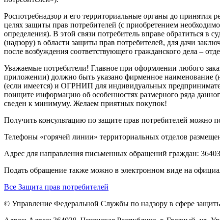
Роспотребнадзор и его территориальные органы до принятия ре
целях защиты прав потребителей (с приобретением необходимо
определения). В этой связи потребитель вправе обратиться в 
(надзору) в области защиты прав потребителей, для дачи заклю
после возбуждения соответствующего гражданского дела – отд
Уважаемые потребители! Главное при оформлении любого заказ
приложении) должно быть указано фирменное наименование (на
(если имеется) и ОГРНИП для индивидуальных предпринимателе
поищите информацию об особенностях размерного ряда данного 
сведен к минимуму. Желаем приятных покупок!
Получить консультацию по защите прав потребителей можно п
Телефоны «горячей линии» территориальных отделов размеще
Адрес для направления письменных обращений граждан: 364038, 
Подать обращение также можно в электронном виде на офици
Все Защита прав потребителей
© Управление Федеральной Службы по надзору в сфере защиты 