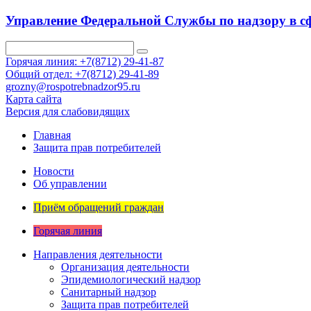
Управление Федеральной Службы по надзору в сф
Горячая линия: +7(8712) 29-41-87
Общий отдел: +7(8712) 29-41-89
grozny@rospotrebnadzor95.ru
Карта сайта
Версия для слабовидящих
Главная
Защита прав потребителей
Новости
Об управлении
Приём обращений граждан
Горячая линия
Направления деятельности
Организация деятельности
Эпидемиологический надзор
Санитарный надзор
Защита прав потребителей