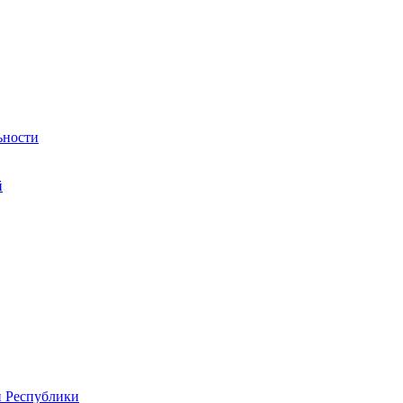
ьности
й
й Республики