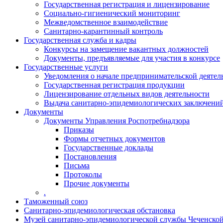
Государственная регистрация и лицензирование
Социально-гигиенический мониторинг
Межведомственное взаимодействие
Санитарно-карантинный контроль
Государственная служба и кадры
Конкурсы на замещение вакантных должностей
Документы, предъявляемые для участия в конкурсе
Государственные услуги
Уведомления о начале предпринимательской деятел
Государственная регистрация продукции
Лицензирование отдельных видов деятельности
Выдача санитарно-эпидемиологических заключени
Документы
Документы Управления Роспотребнадзора
Приказы
Формы отчетных документов
Государственные доклады
Постановления
Письма
Протоколы
Прочие документы
.
Таможенный союз
Санитарно-эпидемиологическая обстановка
Музей санитарно-эпидемиологической службы Чеченско