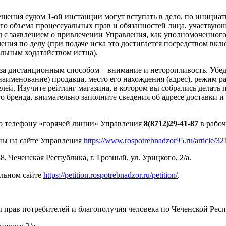
шения судом 1-ой инстанции могут вступать в дело, по инициати
го объема процессуальных прав и обязанностей лица, участвующ
суд с заявлением о привлечении Управления, как уполномоченно
чения по делу (при подаче иска это достигается посредством вкл
ельным ходатайством истца).
а дистанционным способом – внимание и неторопливость. Убедит
именование) продавца, место его нахождения (адрес), режим р
й. Изучите рейтинг магазина, в котором вы собрались делать п
бренда, внимательно заполните сведения об адресе доставки и 
о телефону «горячей линии» Управления
8(8712)29-41-87
в рабоч
ны на сайте Управления
https://www.rospotrebnadzor95.ru/article/32
Чеченская Республика, г. Грозный, ул. Урицкого, 2/а.
альном сайте
https://petition.rospotrebnadzor.ru/petition/
.
прав потребителей и благополучия человека по Чеченской Респу