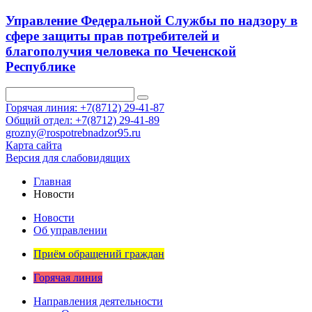
Управление Федеральной Службы по надзору в
сфере защиты прав потребителей и
благополучия человека по Чеченской
Республике
Горячая линия: +7(8712) 29-41-87
Общий отдел: +7(8712) 29-41-89
grozny@rospotrebnadzor95.ru
Карта сайта
Версия для слабовидящих
Главная
Новости
Новости
Об управлении
Приём обращений граждан
Горячая линия
Направления деятельности