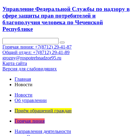
Управление Федеральной Службы по надзору в
сфере защиты прав потребителей и
благополучия человека по Чеченской
Республике
Горячая линия: +7(8712) 29-41-87
Общий отдел: +7(8712) 29-41-89
grozny@rospotrebnadzor95.ru
Карта сайта
Версия для слабовидящих
Главная
Новости
Новости
Об управлении
Приём обращений граждан
Горячая линия
Направления деятельности