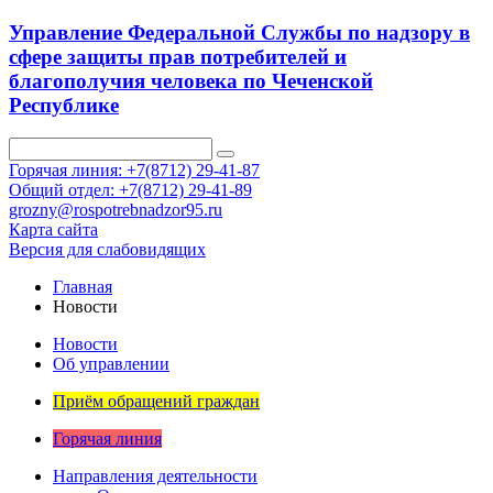
Управление Федеральной Службы по надзору в
сфере защиты прав потребителей и
благополучия человека по Чеченской
Республике
Горячая линия: +7(8712) 29-41-87
Общий отдел: +7(8712) 29-41-89
grozny@rospotrebnadzor95.ru
Карта сайта
Версия для слабовидящих
Главная
Новости
Новости
Об управлении
Приём обращений граждан
Горячая линия
Направления деятельности